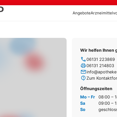
Angebote
Arzneimittelv
Wir helfen Ihnen 
06131 223869
06131 214803
info@apotheke
Zum Kontaktfo
Öffnungszeiten
Mo – Fr
08:00 – 
Sa
09:00 – 
So
geschlos