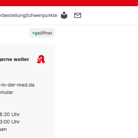
orbestellung
Schwerpunkte
geöffnet
gerne weiter
-in-der-med.de
rmular
18:30 Uhr
13:00 Uhr
sen